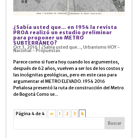
¿Sabía usted que… en 1954 la revista
PROA realizó un estudio preliminar
para proponer un METRO
SUBTERRÁNEO?
Oct 3, 2016
|
¿Sabía usted que...
,
Urbanismo HOY -
Nacional - Propuestas
Parece como si fuera hoy cuando los argumentos,
después de 62 años, vuelven a ser los de los costos y
las incógnitas geológicas, pero en este caso para
argumentar el METRO ELEVADO. 1954 2016
Peñalosa presentó la ruta de construcción del Metro
de Bogotá Como se...
Página 4 de 4
«
1
2
3
4