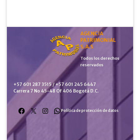
AGENCIA
PATRIMONIAL
S.A.S
Todos los derechos
reservados
+57 601 287 3515 / +57 601 245 6447
Carrera 7 No 45-48 Of 406 Bogotá D.C.
Facebook
X
Instagram
WhatsApp
Política de protección de datos